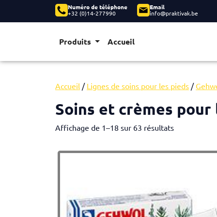
Numéro de téléphone
Email
+32 (0)14-277990
info@praktivak.be
Produits
Accueil
Accueil
/
Lignes de soins pour les pieds
/
Gehw
Soins et crèmes pour 
Affichage de 1–18 sur 63 résultats