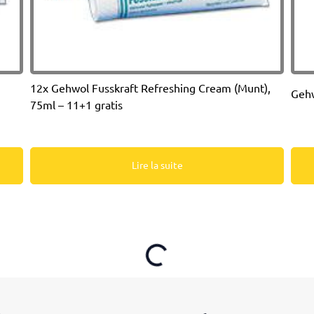
12x Gehwol Fusskraft Refreshing Cream (Munt),
Gehw
75ml – 11+1 gratis
Lire la suite
Loading...