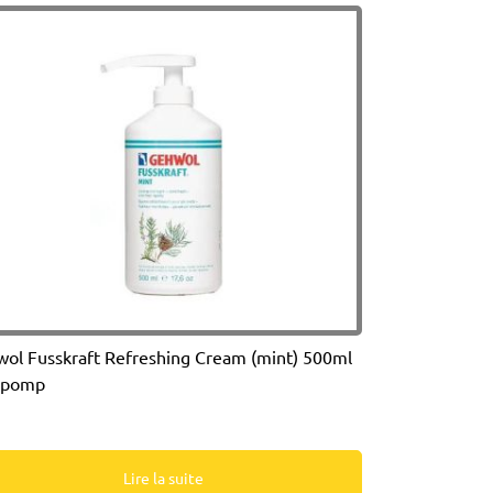
ol Fusskraft Refreshing Cream (mint) 500ml
 pomp
Lire la suite