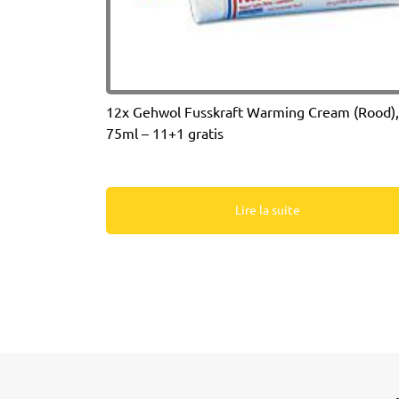
12x Gehwol Fusskraft Warming Cream (Rood),
75ml – 11+1 gratis
Lire la suite