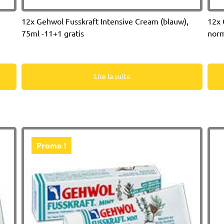
12x Gehwol Fusskraft Intensive Cream (blauw),
12x 
75ml -11+1 gratis
norm
Lire la suite
Promo !