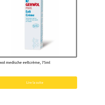
ol medische eeltcrème, 75ml
Lire la suite