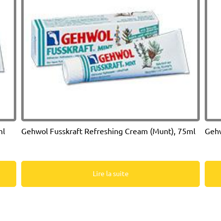
ml
Gehwol Fusskraft Refreshing Cream (Munt), 75ml
Gehw
Lire la suite