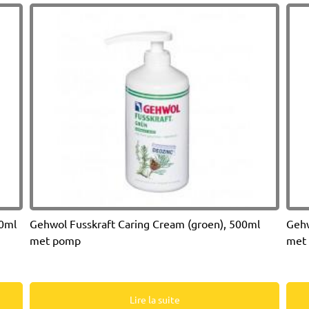
00ml
Gehwol Fusskraft Caring Cream (groen), 500ml
Gehw
met pomp
met
Lire la suite