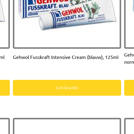
Gehw
5ml
Gehwol Fusskraft Intensive Cream (blauw), 125ml
norm
Lire la suite