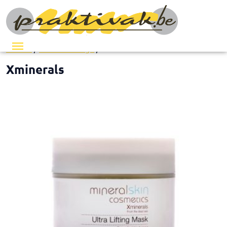
Menu
Accueil
/
Soins du visage
/ Xminerals
Xminerals