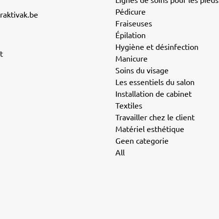
Lignes de soins pour les pieds
Pédicure
raktivak.be
Fraiseuses
Épilation
Hygiène et désinfection
t
Manicure
Soins du visage
Les essentiels du salon
Installation de cabinet
Textiles
Travailler chez le client
Matériel esthétique
Geen categorie
All