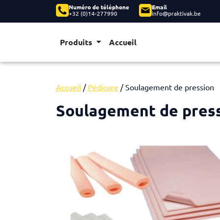
Numéro de téléphone
Email
+32 (0)14-277990
info@praktivak.be
Produits
Accueil
Accueil
/
Pédicure
/ Soulagement de pression
Soulagement de pres