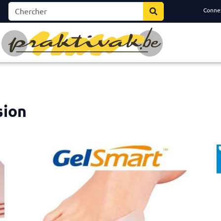
Conne
sion