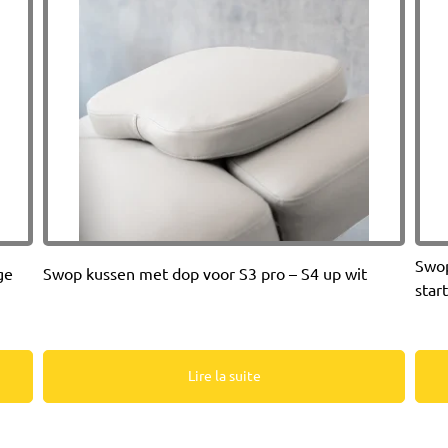
Swop
ge
Swop kussen met dop voor S3 pro – S4 up wit
star
Lire la suite