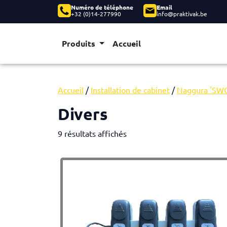
Numéro de téléphone
Email
+32 (0)14-277990
info@praktivak.be
Produits
Accueil
Accueil
/
Installation de cabinet
/
Naggura 'SW
Divers
9 résultats affichés