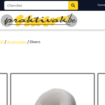
Conn
OP
/
Accessoires
/ Divers