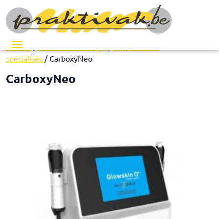
Menu
Accueil
/
Matériel esthétique
/
Équipements
spécialisés
/ CarboxyNeo
CarboxyNeo