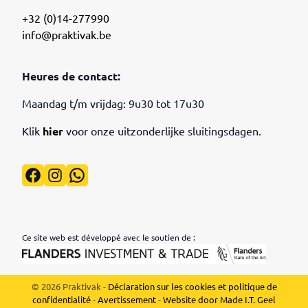
+32 (0)14-277990
info@praktivak.be
Heures de contact:
Maandag t/m vrijdag: 9u30 tot 17u30
Klik
hier
voor onze uitzonderlijke sluitingsdagen.
Facebook
Instagram
WhatsApp
Ce site web est développé avec le soutien de :
© 2026 Praktivak -
Déclaration sur les cookies et politique de
confidentialité
-
Avertissement
-
Website door Made I.T. Geel