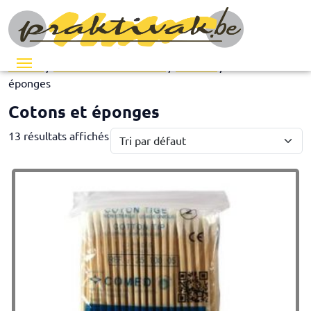
Menu
Accueil
/
Les essentiels du salon
/
Jetables
/ Cotons et
éponges
Cotons et éponges
13 résultats affichés