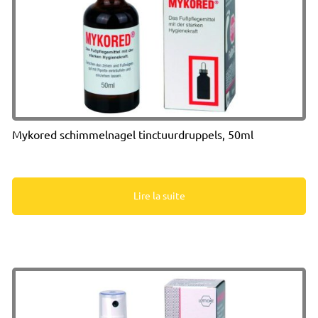
Mykored schimmelnagel tinctuurdruppels, 50ml
Lire la suite