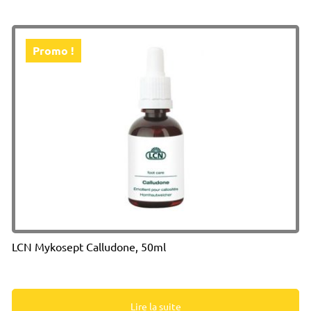
Promo !
LCN Mykosept Calludone, 50ml
Lire la suite