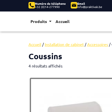
Numéro de téléphone
Email
+32 (0)14-277990
info@praktivak.be
Produits
Accueil
Accueil
/
Installation de cabinet
/
Accessoires
/ 
Coussins
4 résultats affichés