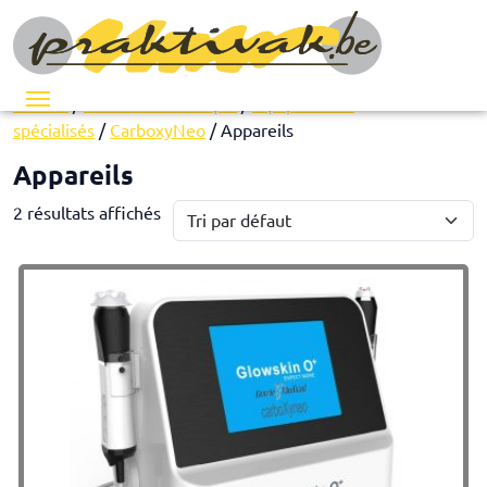
Menu
Accueil
/
Matériel esthétique
/
Équipements
spécialisés
/
CarboxyNeo
/ Appareils
Appareils
2 résultats affichés