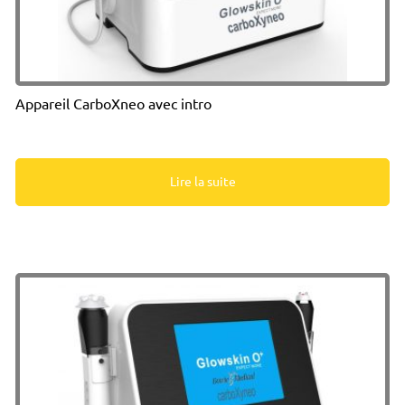
Appareil CarboXneo avec intro
Lire la suite