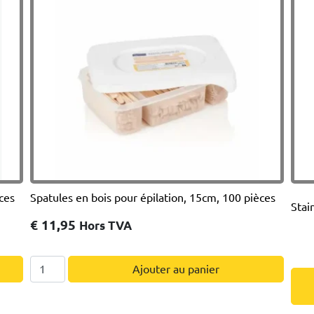
ces
Spatules en bois pour épilation, 15cm, 100 pièces
Stai
€
11,95
Hors TVA
quantité
Ajouter au panier
de
Spatules