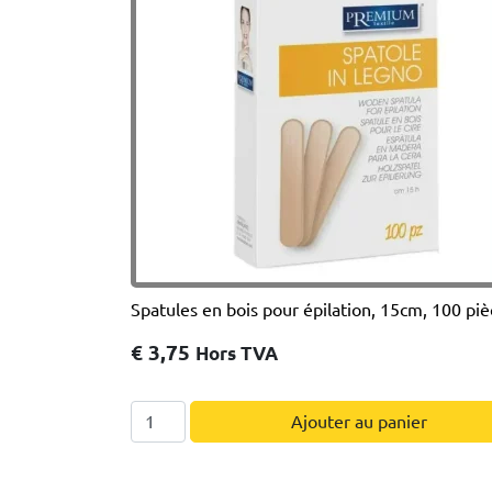
Spatules en bois pour épilation, 15cm, 100 piè
€
3,75
Hors TVA
quantité
Ajouter au panier
de
Spatules