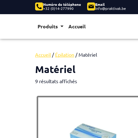
Numéro de téléphone
Email
+32 (0)14-277990
info@praktivak.be
Produits
Accueil
Accueil
/
Épilation
/ Matériel
Matériel
9 résultats affichés