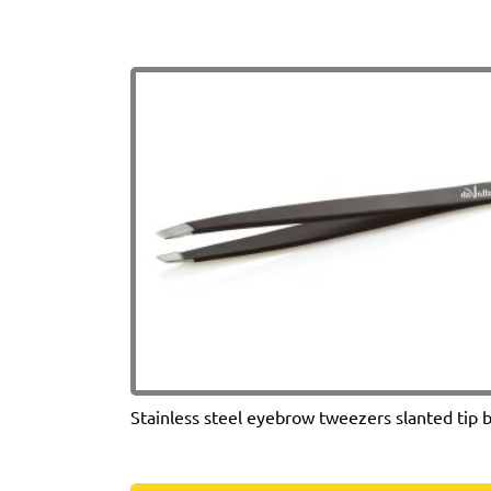
en
bois
pour
épilation,
15cm,
100
pièces
Stainless steel eyebrow tweezers slanted tip b