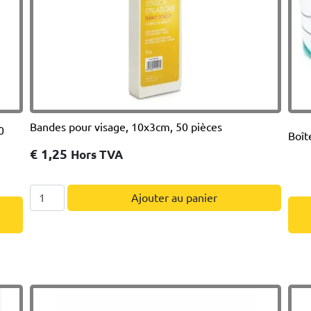
Bandes pour visage, 10x3cm, 50 pièces
0
Boît
€
1,25
Hors TVA
quantité
Ajouter au panier
de
Bandes
pour
visage,
10x3cm,
50
pièces