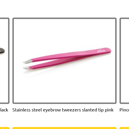
en
bois
pour
épilation,
15cm,
100
pièces
lack
Stainless steel eyebrow tweezers slanted tip pink
Pinc