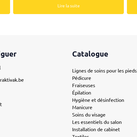
Lire la suite
iguer
Catalogue
l
Lignes de soins pour les pieds
Pédicure
raktivak.be
Fraiseuses
Épilation
Hygiène et désinfection
t
Manicure
Soins du visage
Les essentiels du salon
Installation de cabinet
Textiles