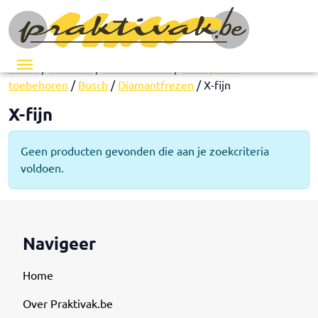
Menu
Home
/
Pedicure
/
Instrumenten
/
Freesjes en
toebehoren
/
Busch
/
Diamantfrezen
/ X-fijn
X-fijn
Geen producten gevonden die aan je zoekcriteria
voldoen.
Navigeer
Home
Over Praktivak.be