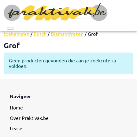
Menu
Home
/
Pedicure
/
Instrumenten
/
Freesjes en
toebehoren
/
Busch
/
Diamantfrezen
/ Grof
Grof
Geen producten gevonden die aan je zoekcriteria
voldoen.
Navigeer
Home
Over Praktivak.be
Lease