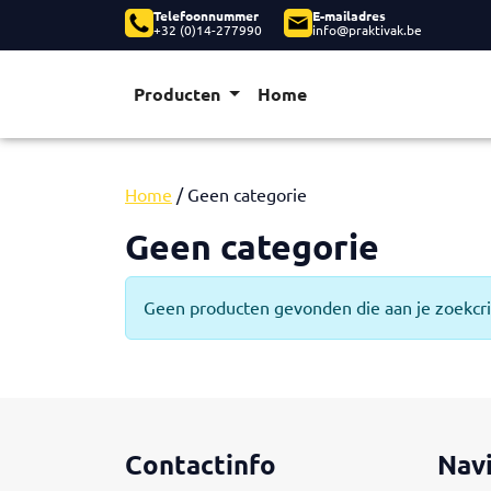
Telefoonnummer
E-mailadres
+32 (0)14-277990
info@praktivak.be
Producten
Home
Home
/ Geen categorie
Geen categorie
Geen producten gevonden die aan je zoekcri
Contactinfo
Nav