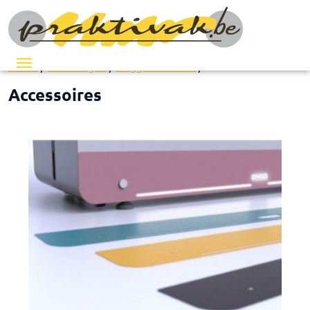
Menu
Home
/
Inrichtingen
/
Naggura 'SWOP
/ Accessoires
Accessoires