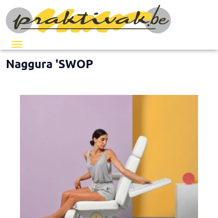
Menu
Home
/
Inrichtingen
/ Naggura 'SWOP
Naggura 'SWOP