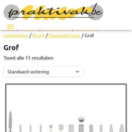
Menu
Home
/
Pedicure
/
Instrumenten
/
Freesjes en
toebehoren
/
Busch
/
Diamantfrezen
/ Grof
Grof
Toont alle 11 resultaten