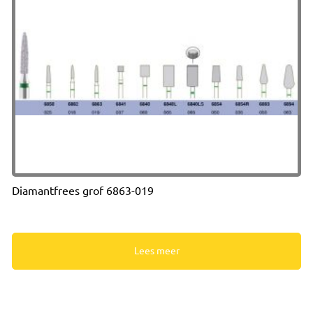
Diamantfrees grof 6863-019
Lees meer