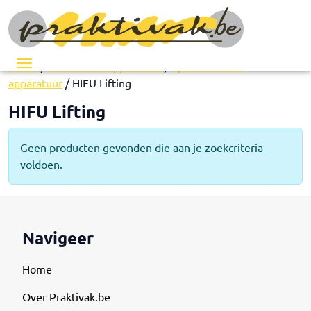
Menu
Home
/
Esthetische apparatuur
/
Specialistische
apparatuur
/ HIFU Lifting
HIFU Lifting
Geen producten gevonden die aan je zoekcriteria
voldoen.
Navigeer
Home
Over Praktivak.be