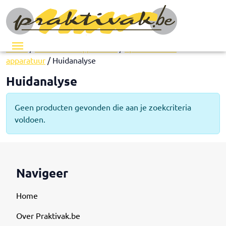
Menu
Home
/
Esthetische apparatuur
/
Specialistische
apparatuur
/ Huidanalyse
Huidanalyse
Geen producten gevonden die aan je zoekcriteria
voldoen.
Navigeer
Home
Over Praktivak.be