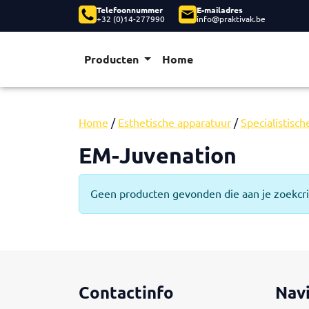
Telefoonnummer
E-mailadres
+32 (0)14-277990
info@praktivak.be
Producten
Home
Home
/
Esthetische apparatuur
/
Specialistisc
EM-Juvenation
Geen producten gevonden die aan je zoekcri
Contactinfo
Nav