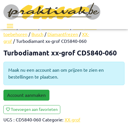
Menu
Home
/
Pedicure
/
Instrumenten
/
Freesjes en
toebehoren
/
Busch
/
Diamantfrezen
/
XX-
grof
/ Turbodiamant xx-grof CD5840-060
Turbodiamant xx-grof CD5840-060
Maak nu een account aan om prijzen te zien en
bestellingen te plaatsen.
Account aanmaken
Toevoegen aan favorieten
UGS :
CD5840-060
Categorie:
XX-grof