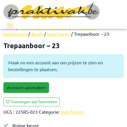
Menu
Home
/
Pedicure
/
Instrumenten
/
Freesjes en
toebehoren
/
Busch
/
Inox frezen
/ Trepaanboor – 23
Trepaanboor – 23
Maak nu een account aan om prijzen te zien en
bestellingen te plaatsen.
Account aanmaken
Toevoegen aan favorieten
UGS :
225RS-023
Categorie:
Inox frezen
Ruime keuze