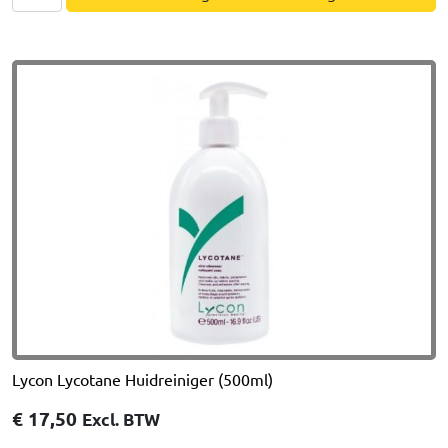
Wax
Solvent
(500ml)
aantal
Lycon Lycotane Huidreiniger (500ml)
€
17,50
Excl. BTW