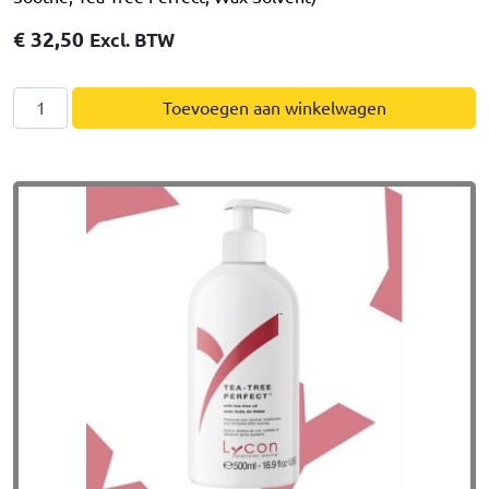
€
32,50
Excl. BTW
Lycon
Toevoegen aan winkelwagen
Pre-
Post
Kit
(Lycotane,
Pre-
Waxing
Oil,
Tea-
Tree
Soothe,
Tea-
Tree
Perfect,
Wax