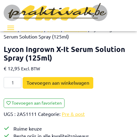
Menu
Home
/
Ontharing
/
Lycon
/
Pre & post
/ Lycon Ingrown X-It
Serum Solution Spray (125ml)
Lycon Ingrown X-It Serum Solution
Spray (125ml)
€
12,95
Excl. BTW
Lycon
Toevoegen aan winkelwagen
Ingrown
X-
It
Toevoegen aan favorieten
Serum
UGS :
2AS1111
Categorie:
Pre & post
Solution
Spray
Ruime keuze
(125ml)
Beste prijs in alle kwaliteitsniveaus