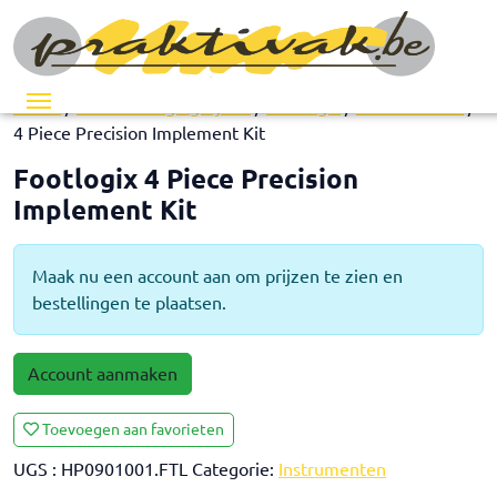
Menu
Home
/
Voetverzorgingslijnen
/
Footlogix
/
Instrumenten
/ Fo
4 Piece Precision Implement Kit
Footlogix 4 Piece Precision
Implement Kit
Maak nu een account aan om prijzen te zien en
bestellingen te plaatsen.
Account aanmaken
Toevoegen aan favorieten
UGS :
HP0901001.FTL
Categorie:
Instrumenten