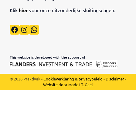
Klik
hier
voor onze uitzonderlijke sluitingsdagen.
Facebook
Instagram
WhatsApp
This website is developed with the support of:
© 2026 Praktivak -
Cookieverklaring & privacybeleid
-
Disclaimer
-
Website door Made I.T. Geel